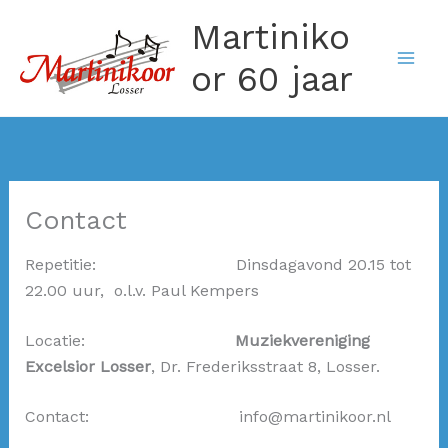
Ga
Martiniko
naar
de
or 60 jaar
inhoud
Contact
Repetitie: Dinsdagavond 20.15 tot
22.00 uur, o.l.v. Paul Kempers
Locatie:
Muziekvereniging
Excelsior Losser
, Dr. Frederiksstraat 8, Losser.
Contact: info@martinikoor.nl