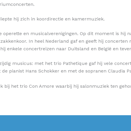
toriumconcerten.
iepte hij zich in koordirectie en kamermuziek.
ene operette en musicalverenigingen. Op dit moment is hij n
ozakkenkoor. In heel Nederland gaf en geeft hij concerten
ij enkele concertreizen naar Duitsland en België en tev
zijdig musicus: met het trio Pathetique gaf hij vele concer
et de pianist Hans Schokker en met de sopranen Claudia P
ook bij het trio Con Amore waarbij hij salonmuziek ten geho