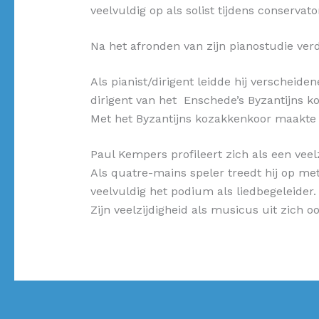
veelvuldig op als solist tijdens conserva
Na het afronden van zijn pianostudie verd
Als pianist/dirigent leidde hij verscheid
dirigent van het Enschede’s Byzantijns k
Met het Byzantijns kozakkenkoor maakte h
Paul Kempers profileert zich als een veel
Als quatre-mains speler treedt hij op m
veelvuldig het podium als liedbegeleider.
Zijn veelzijdigheid als musicus uit zich 