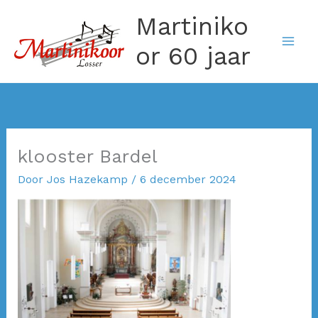
Ga
Martiniko
naar
de
or 60 jaar
inhoud
klooster Bardel
Door
Jos Hazekamp
/
6 december 2024